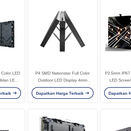
 Color LED
P4 SMD Nationstar Full Color
P2.5mm IP67 
Iklan LED
Outdoor LED Display 4mm
LED Screen
rd
Double Side Billboard
Billb
erbaik
Dapatkan Harga Terbaik
Dapatkan H