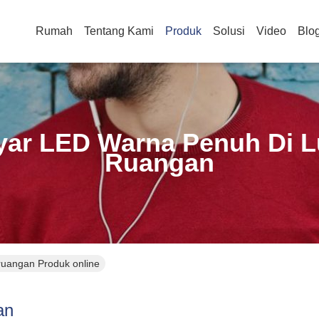
Rumah
Tentang Kami
Produk
Solusi
Video
Blo
yar LED Warna Penuh Di L
Ruangan
ruangan Produk online
an