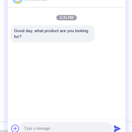
Kontak Cepat
2:31 PM
Telp
Good day, what product are you looking 
for?
86--18682161132
E-mail
william.xue@foxmail.com
Alamat
Lantai 3, gedung 1, Hongfa Jiatli High-tech
Park, komunitas Tangtou, Jalan Shiyan,
distrik Bao'an, Shenzhen
nled Photoelectric Technology Co., Ltd Semua hak dilindungi.