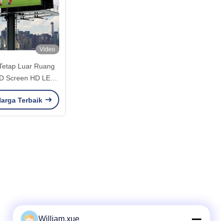
Video
Tetap Luar Ruang
ED Screen HD LED
deo Wall
arga Terbaik
William.xue