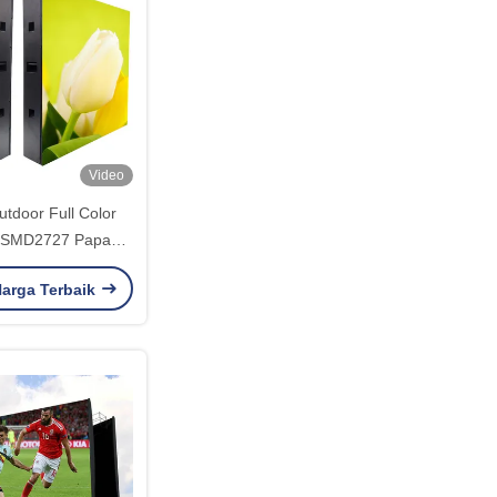
Video
door Full Color
 SMD2727 Papan
iklan
arga Terbaik