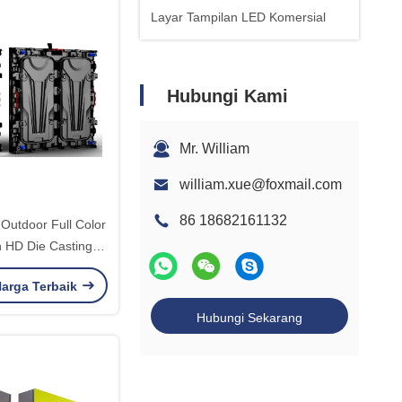
Layar Tampilan LED Komersial
Hubungi Kami
Mr. William
william.xue@foxmail.com
86 18682161132
Outdoor Full Color
 HD Die Casting
oard Iklan
arga Terbaik
Hubungi Sekarang