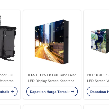
oor Full
IP65 HD P5 P8 Full Color Fixed
P8 P10 3D P6 
aterproof
LED Display Screen Kecerahan
LED Screen Wa
 Stadion
Tinggi
erbaik
Dapatkan Harga Terbaik
Dapatkan H