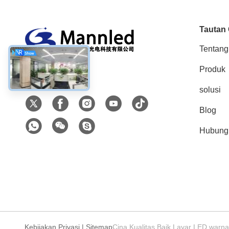
Tautan
Tentang
Produk
Media Sosial
solusi
Blog
Hubung
Kebijakan Privasi
|
Sitemap
Cina Kualitas Baik Layar LED warn