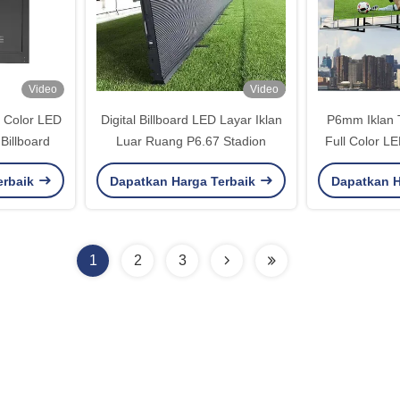
Video
Video
 Color LED
Digital Billboard LED Layar Iklan
P6mm Iklan 
Billboard
Luar Ruang P6.67 Stadion
Full Color L
Vi
erbaik
Dapatkan Harga Terbaik
Dapatkan H
1
2
3