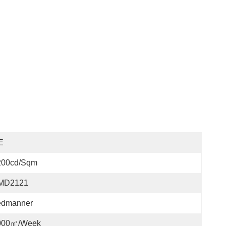
E
200cd/sqm
MD2121
edmanner
000㎡/week