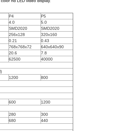
color hd LED video display.
P4
P5
4.0
5.0
SMD2020
SMD2020
256x128
320x160
0.21
0.43
768x768x72
640x640x90
20.6
7.8
62500
40000
l)
1200
800
600
1200
280
300
680
440