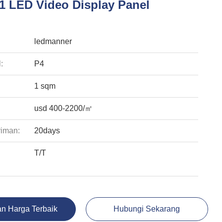
 LED Video Display Panel
:
ledmanner
:
P4
1 sqm
usd 400-2200/㎡
riman:
20days
T/T
:
n Harga Terbaik
Hubungi Sekarang