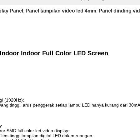
lay Panel
, 
Panel tampilan video led 4mm
, 
Panel dinding vi
 Indoor Indoor Full Color LED Screen
ggi (1920Hz);
ng tinggi, arus penggerak setiap lampu LED hanya kurang dari 30mA
y.
or SMD full color led video display.
litas tinggi tampilan digital LED dalam ruangan.