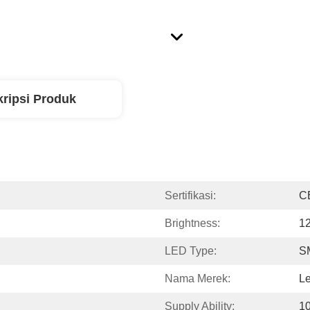
ripsi Produk
Sertifikasi:
C
Brightness:
1
LED Type:
S
Nama Merek:
L
Supply Ability:
1