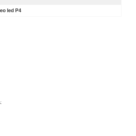
deo led P4
;