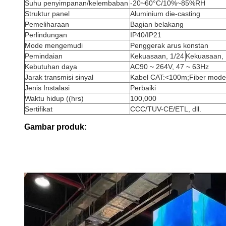
Suhu penyimpanan/kelembaban
-20~60°C/10%~85%RH
Struktur panel
Aluminium die-casting
Pemeliharaan
Bagian belakang
Perlindungan
IP40/IP21
Mode mengemudi
Penggerak arus konstan
Pemindaian
Kekuasaan, 1/24
Kekuasaan, 
Kebutuhan daya
AC90 ~ 264V, 47 ~ 63Hz
Jarak transmisi sinyal
Kabel CAT:<100m;Fiber mode
Jenis Instalasi
Perbaiki
Waktu hidup ((hrs)
100,000
Sertifikat
CCC/TUV-CE/ETL, dll.
Gambar produk: