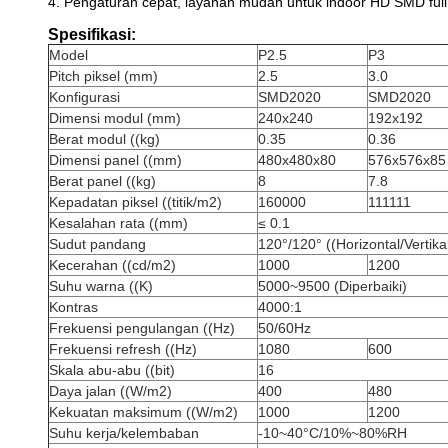
4. Pengaturan cepat, layanan mudah untuk indoor HD SMD full 
Spesifikasi:
Model
P2.5
P3
Pitch piksel (mm)
2.5
3.0
Konfigurasi
SMD2020
SMD2020
Dimensi modul (mm)
240x240
192x192
Berat modul ((kg)
0.35
0.36
Dimensi panel ((mm)
480x480x80
576x576x85
Berat panel ((kg)
8
7.8
Kepadatan piksel ((titik/m2)
160000
111111
Kesalahan rata ((mm)
≤ 0.1
Sudut pandang
120°/120° ((Horizontal/Vertika
Kecerahan ((cd/m2)
1000
1200
Suhu warna ((K)
5000~9500 (Diperbaiki)
Kontras
4000:1
Frekuensi pengulangan ((Hz)
50/60Hz
Frekuensi refresh ((Hz)
1080
600
Skala abu-abu ((bit)
16
Daya jalan ((W/m2)
400
480
Kekuatan maksimum ((W/m2)
1000
1200
Suhu kerja/kelembaban
-10~40°C/10%~80%RH